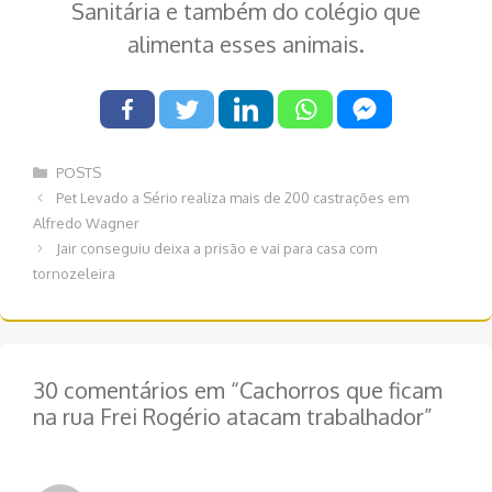
Sanitária e também do colégio que
alimenta esses animais.
Categorias
POSTS
Navegação
Pet Levado a Sério realiza mais de 200 castrações em
de
Alfredo Wagner
post
Jair conseguiu deixa a prisão e vai para casa com
tornozeleira
30 comentários em “Cachorros que ficam
na rua Frei Rogério atacam trabalhador”