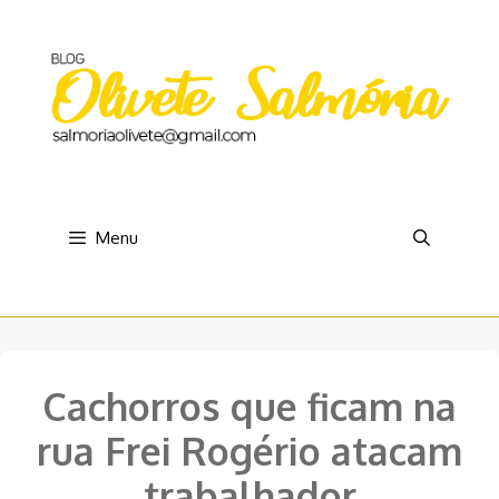
Pular
para
o
conteúdo
Menu
Cachorros que ficam na
rua Frei Rogério atacam
trabalhador