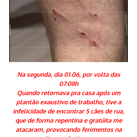
Na segunda, dia 01.06, por volta das
07:08h
Quando retornava pra casa após um
plantão exaustivo de trabalho, tive a
infelicidade de encontrar 5 cães de rua,
que de forma repentina e gratúita me
atacaram, provocando ferimentos na