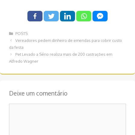
Categorias
POSTS
Navegação
Vereadores pedem dinheiro de emendas para cobrir custo
de
da festa
post
Pet Levado a Sério realiza mais de 200 castrações em
Alfredo Wagner
Deixe um comentário
Comentário