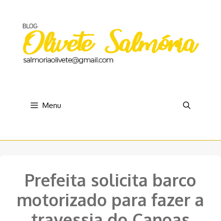
Pular
para
o
conteúdo
Menu
Prefeita solicita barco
motorizado para fazer a
travessia do Canoas