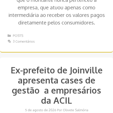
empresa, que atuou apenas como
intermediária ao receber os valores pagos
diretamente pelos consumidores.
Categorias
POSTS
3 Comentários
Ex-prefeito de Joinville
apresenta cases de
gestão a empresários
da ACIL
5 de agosto de 2026
Por
Olivete Salmória