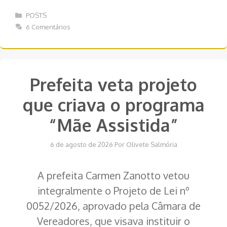
Categorias
POSTS
6 Comentários
Prefeita veta projeto
que criava o programa
“Mãe Assistida”
6 de agosto de 2026
Por
Olivete Salmória
A prefeita Carmen Zanotto vetou
integralmente o Projeto de Lei nº
0052/2026, aprovado pela Câmara de
Vereadores, que visava instituir o