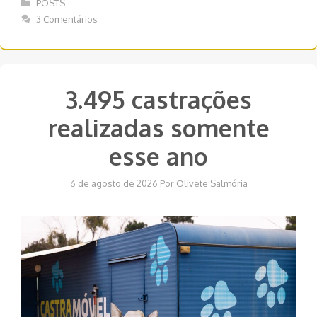
Categorias
POSTS
3 Comentários
3.495 castrações
realizadas somente
esse ano
6 de agosto de 2026
Por
Olivete Salmória