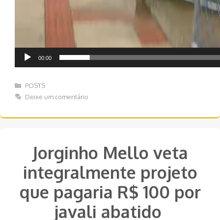
00:00
Categorias
POSTS
Deixe um comentário
Jorginho Mello veta
integralmente projeto
que pagaria R$ 100 por
javali abatido