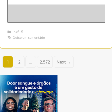
Categorias
POSTS
Deixe um comentário
Navegação
Page
Page
Page
1
2
…
2.572
Next
→
de
post