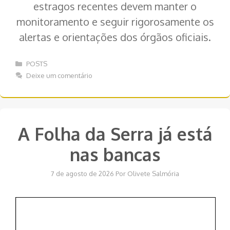
estragos recentes devem manter o
monitoramento e seguir rigorosamente os
alertas e orientações dos órgãos oficiais.
Categorias
POSTS
Deixe um comentário
A Folha da Serra já está
nas bancas
7 de agosto de 2026
Por
Olivete Salmória