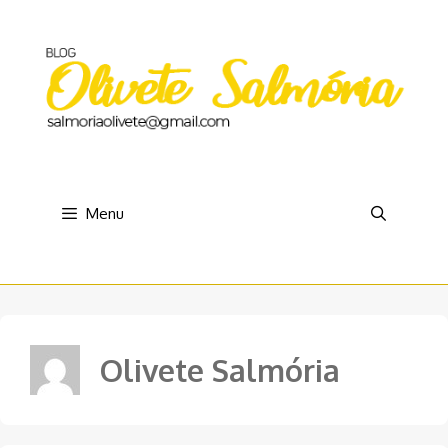
Pular
para
o
conteúdo
Menu
Olivete Salmória