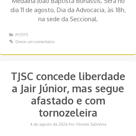
Medalha João Baptista Bonassis. Será no
dia 11 de agosto, Dia da Advocacia, às 18h,
na sede da Seccional.
Categorias
POSTS
Deixe um comentário
TJSC concede liberdade
a Jair Júnior, mas segue
afastado e com
tornozeleira
4 de agosto de 2026
Por
Olivete Salmória