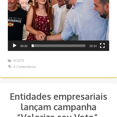
00:00
02:14
Categorias
POSTS
4 Comentários
Entidades empresariais
lançam campanha