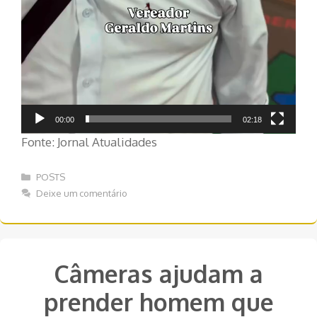
00:00
02:18
Fonte: Jornal Atualidades
Categorias
POSTS
Deixe um comentário
Câmeras ajudam a
prender homem que