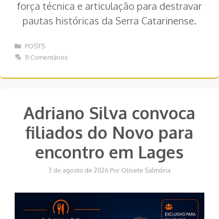
força técnica e articulação para destravar
pautas históricas da Serra Catarinense.
Categorias
POSTS
11 Comentários
Adriano Silva convoca
filiados do Novo para
encontro em Lages
3 de agosto de 2026
Por
Olivete Salmória