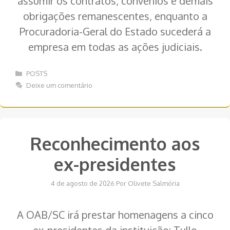
assumir os contratos, convênios e demais
obrigações remanescentes, enquanto a
Procuradoria-Geral do Estado sucederá a
empresa em todas as ações judiciais.
Categorias
POSTS
Deixe um comentário
Reconhecimento aos
ex-presidentes
4 de agosto de 2026
Por
Olivete Salmória
A OAB/SC irá prestar homenagens a cinco