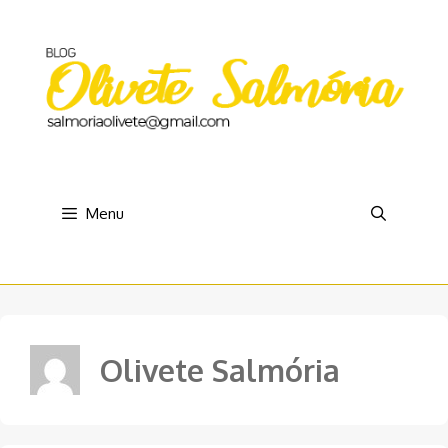
Pular
para
o
conteúdo
Menu
Olivete Salmória