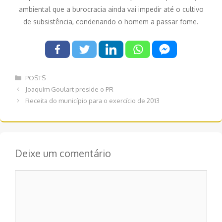
ambiental que a burocracia ainda vai impedir até o cultivo
de subsistência, condenando o homem a passar fome.
Categorias
POSTS
Navegação
Joaquim Goulart preside o PR
de
Receita do município para o exercício de 2013
post
Deixe um comentário
Comentário