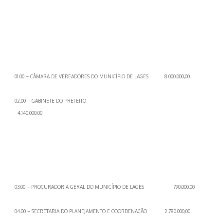
01.00 – CÂMARA DE VEREADORES DO MUNICÍPIO DE LAGES 8.000.000,00
02.00 – GABINETE DO PREFEITO
4.140.000,00
03.00 – PROCURADORIA GERAL DO MUNICÍPIO DE LAGES 790.000,00
04.00 – SECRETARIA DO PLANEJAMENTO E COORDENAÇÃO 2.780.000,00