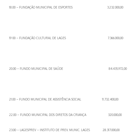
18.00 – FUNDAÇÃO MUNICIPAL DE ESPORTES
3.232.000,00
19 00 – FUNDAÇÃO CULTURAL DE LAGES
7.366.000,00
20.00 – FUNDO MUNICIPAL DE SAÚDE
84.435.972,00
21.00 – FUNDO MUNICIPAL DE ASSISTÊNCIA SOCIAL 11.732.400,00
22.00 – FUNDO MUNICIPAL DOS DIRETOS DA CRIANÇA 320.000,00
23.00 – LAGESPREV – INSTITUTO DE PREV. MUNIC. LAGES 28.317.000,00