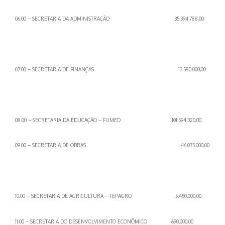
06.00 – SECRETARIA DA ADMINISTRAÇÃO
35.394.788,00
07.00 – SECRETARIA DE FINANÇAS
13.580.000,00
08.00 – SECRETARIA DA EDUCAÇÃO – FUMED 101.594.320,00
09.00 – SECRETARIA DE OBRAS
46.075.000,00
10.00 – SECRETARIA DE AGRICULTURA – FEPAGRO 5.450.000,00
11.00 – SECRETARIA DO DESENVOLVIMENTO ECONÔMICO 690.000,00