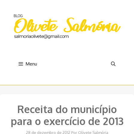
Pular
para
o
conteúdo
Menu
Receita do município
para o exercício de 2013
28 de dezembro de 2012
Por
Olivete Salmória