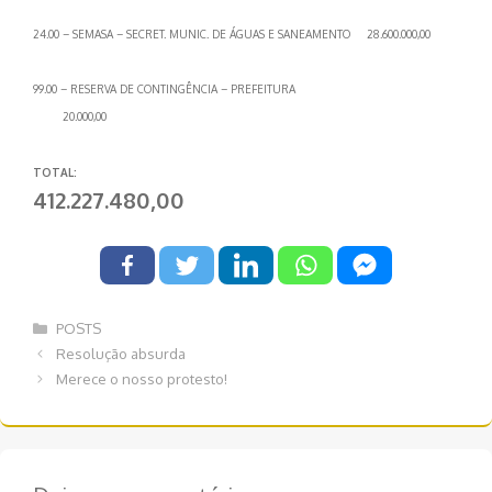
24.00 – SEMASA – SECRET. MUNIC. DE ÁGUAS E SANEAMENTO 28.600.000,00
99.00 – RESERVA DE CONTINGÊNCIA – PREFEITURA
20.000,00
TOTAL:
412.227.480,00
Categorias
POSTS
Navegação
Resolução absurda
de
Merece o nosso protesto!
post