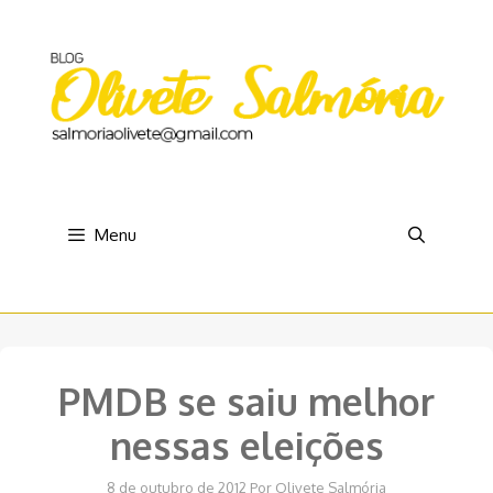
Pular
para
o
conteúdo
Menu
PMDB se saiu melhor
nessas eleições
8 de outubro de 2012
Por
Olivete Salmória