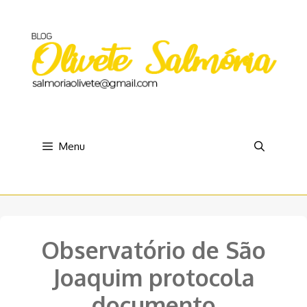
Pular
para
o
conteúdo
Menu
Observatório de São
Joaquim protocola
documento