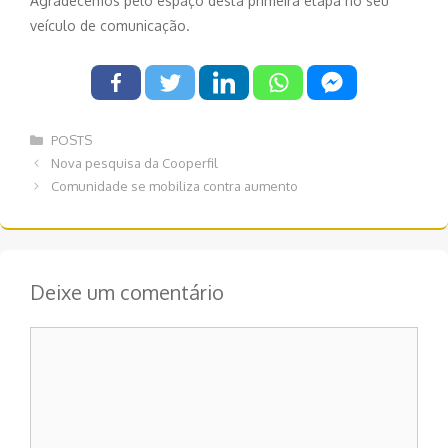
Agradecemos pelo espaço desta primeira etapa no seu
veículo de comunicação.
Categorias
POSTS
Navegação
Nova pesquisa da Cooperfil
de
Comunidade se mobiliza contra aumento
post
Deixe um comentário
Comentário