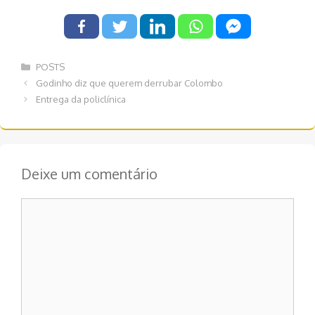
Categorias
POSTS
Navegação
Godinho diz que querem derrubar Colombo
de
Entrega da policlínica
post
Deixe um comentário
Comentário