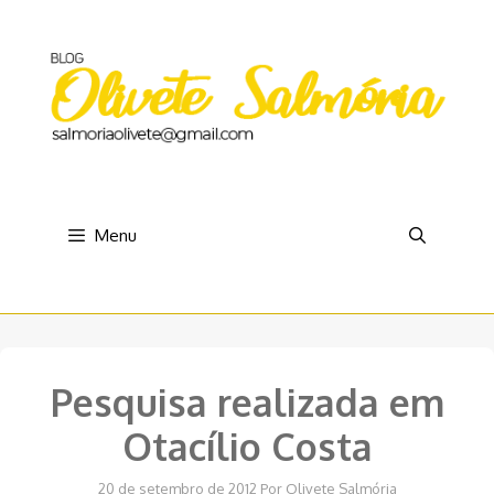
Pular
para
o
conteúdo
Menu
Pesquisa realizada em
Otacílio Costa
20 de setembro de 2012
Por
Olivete Salmória