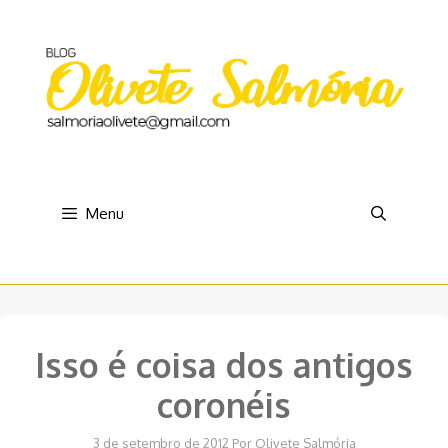
Pular
para
o
conteúdo
Menu
Isso é coisa dos antigos
coronéis
3 de setembro de 2012
Por
Olivete Salmória