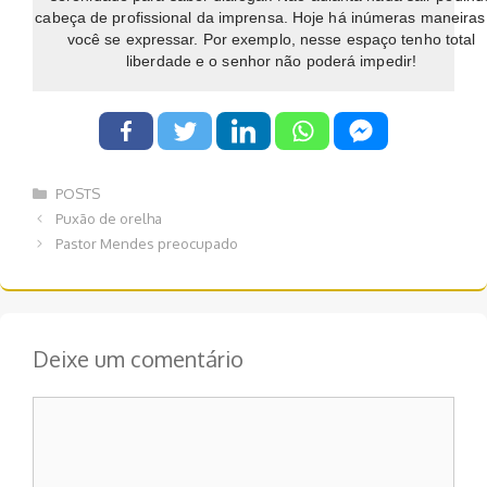
cabeça de profissional da imprensa. Hoje há inúmeras maneiras
você se expressar. Por exemplo, nesse espaço tenho total
liberdade e o senhor não poderá impedir!
Categorias
POSTS
Navegação
Puxão de orelha
de
Pastor Mendes preocupado
post
Deixe um comentário
Comentário