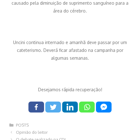
causado pela diminuição de suprimento sanguíneo para a
área do cérebro.
Uncini continua internado e amanhã deve passar por um
cateterismo. Deverá ficar afastado na campanha por
algumas semanas.
Desejamos rápida recuperação!
Categorias
POSTS
Navegação
Opinião do leitor
de
O debate realizado na CDL