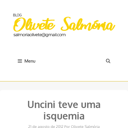
Pular
para
o
conteúdo
Menu
Uncini teve uma
isquemia
21 de agosto de 2012
Por
Olivete Salmória