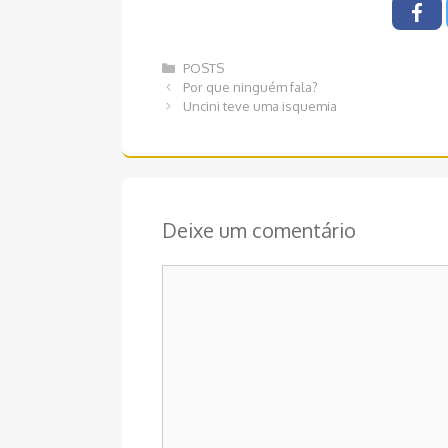
Categorias
POSTS
Navegação
Por que ninguém fala?
de
Uncini teve uma isquemia
post
Deixe um comentário
Comentário