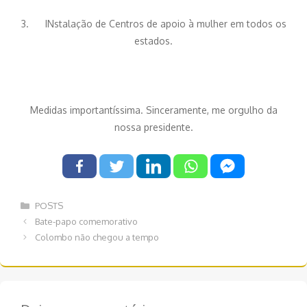
3. INstalação de Centros de apoio à mulher em todos os
estados.
Medidas importantíssima. Sinceramente, me orgulho da
nossa presidente.
Categorias
POSTS
Navegação
Bate-papo comemorativo
de
Colombo não chegou a tempo
post