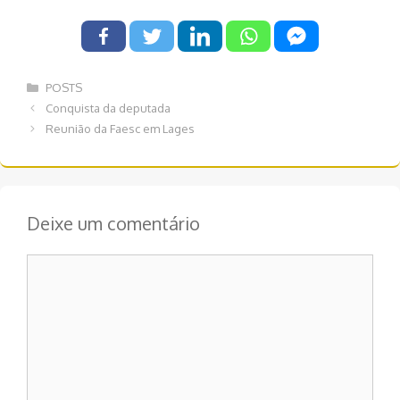
Categorias
POSTS
Navegação
Conquista da deputada
de
Reunião da Faesc em Lages
post
Deixe um comentário
Comentário