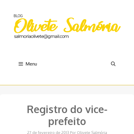
Pular
para
o
conteúdo
Menu
Registro do vice-
prefeito
27 de fevereiro de 2013
Por
Olivete Salmória