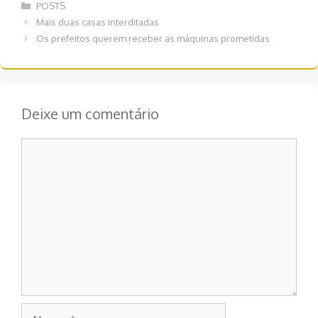
Categorias
POSTS
Navegação
Mais duas casas interditadas
de
Os prefeitos querem receber as máquinas prometidas
post
Deixe um comentário
Comentário
Nome