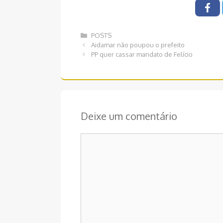
Categorias
POSTS
Navegação
Aidamar não poupou o prefeito
de
PP quer cassar mandato de Felício
post
Deixe um comentário
Comentário