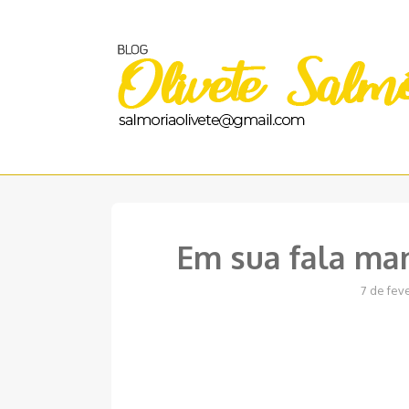
Pular
para
o
conteúdo
Em sua fala man
7 de fev