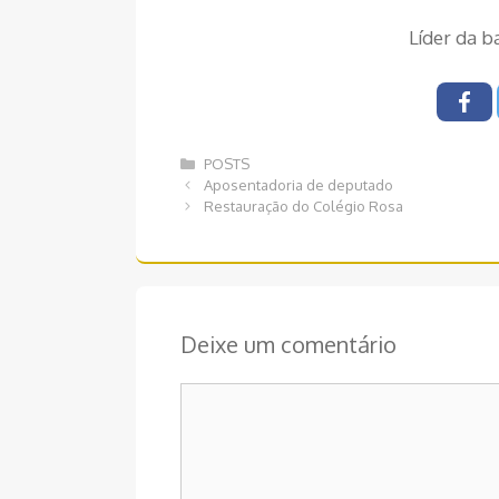
Líder da b
Categorias
POSTS
Navegação
Aposentadoria de deputado
de
Restauração do Colégio Rosa
post
Deixe um comentário
Comentário