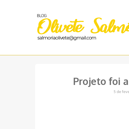
Pular
para
o
conteúdo
Projeto foi
5 de fev