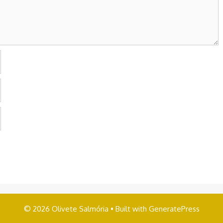
© 2026 Olivete Salmória
• Built with
GeneratePress