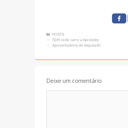
Categorias
POSTS
Navegação
SDR cede carro a Aproleite
de
Aposentadoria de deputado
post
Deixe um comentário
Comentário