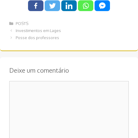
Categorias
POSTS
Navegação
Investimentos em Lages
de
Posse dos professores
post
Deixe um comentário
Comentário