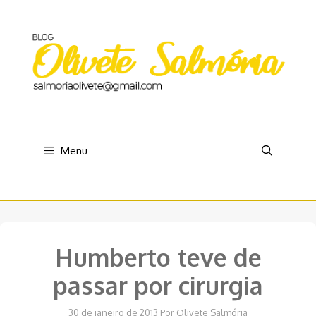
Pular
para
o
conteúdo
Menu
Humberto teve de
passar por cirurgia
30 de janeiro de 2013
Por
Olivete Salmória