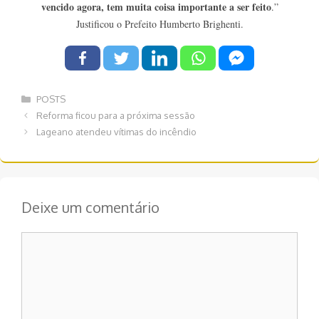
vencido agora, tem muita coisa importante a ser feito
.”
Justificou o Prefeito Humberto Brighenti.
Categorias
POSTS
Navegação
Reforma ficou para a próxima sessão
de
Lageano atendeu vítimas do incêndio
post
Deixe um comentário
Comentário