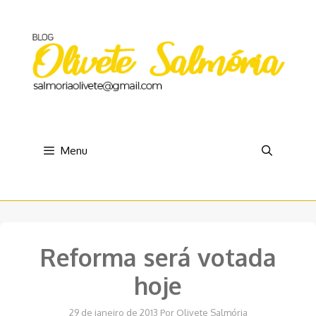
Pular
para
o
conteúdo
Menu
Reforma será votada
hoje
29 de janeiro de 2013
Por
Olivete Salmória