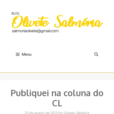
Pular
para
o
conteúdo
Menu
Publiquei na coluna do
CL
25 de janeiro de 2013
Por
Olivete Salmória