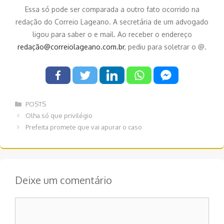
Essa só pode ser comparada a outro fato ocorrido na
redação do Correio Lageano. A secretária de um advogado
ligou para saber o e mail. Ao receber o endereço
redação@correiolageano.com.br
, pediu para soletrar o @.
Categorias
POSTS
Navegação
Olha só que privilégio
de
Prefeita promete que vai apurar o caso
post
Deixe um comentário
Comentário