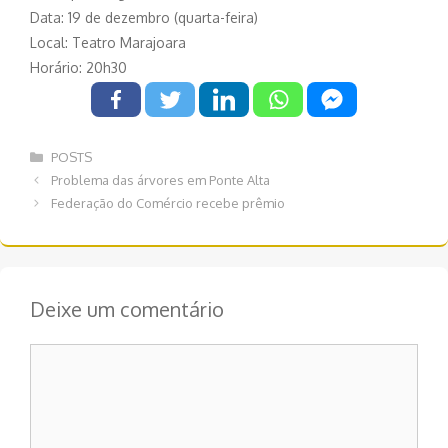
Data: 19 de dezembro (quarta-feira)
Local: Teatro Marajoara
Horário: 20h30
Categorias
POSTS
Navegação
Problema das árvores em Ponte Alta
de
Federação do Comércio recebe prêmio
post
Deixe um comentário
Comentário