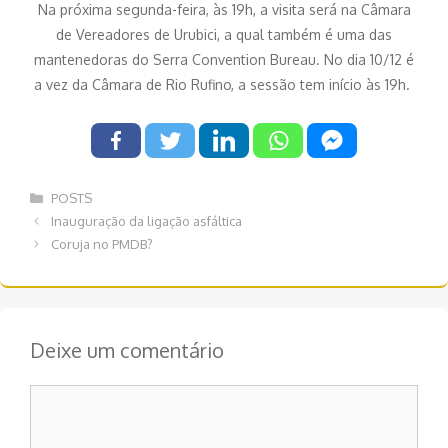
Na próxima segunda-feira, às 19h, a visita será na Câmara
de Vereadores de Urubici, a qual também é uma das
mantenedoras do Serra Convention Bureau. No dia 10/12 é
a vez da Câmara de Rio Rufino, a sessão tem início às 19h.
Categorias
POSTS
Navegação
Inauguração da ligação asfáltica
de
Coruja no PMDB?
post
Deixe um comentário
Comentário