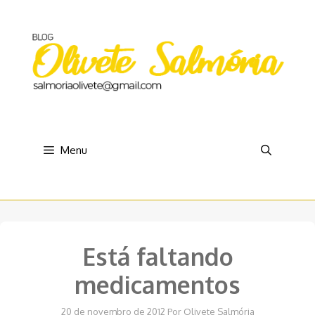
Pular
para
o
conteúdo
Menu
Está faltando
medicamentos
20 de novembro de 2012
Por
Olivete Salmória