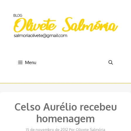
Pular
para
o
conteúdo
Menu
Celso Aurélio recebeu
homenagem
15 de novembro de 2012
Por
Olivete Salmória