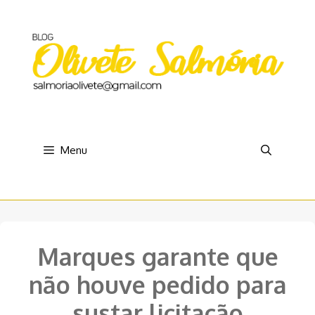
Pular
para
o
conteúdo
Menu
Marques garante que
não houve pedido para
sustar licitação