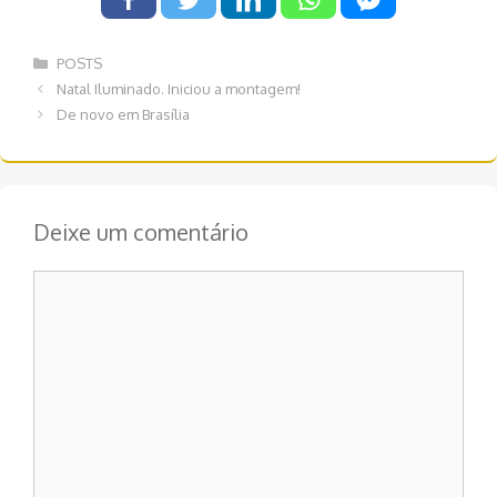
Categorias
POSTS
Navegação
Natal Iluminado. Iniciou a montagem!
de
De novo em Brasília
post
Deixe um comentário
Comentário