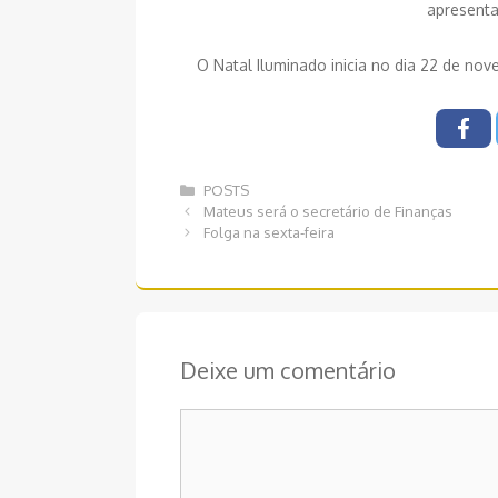
apresenta
O Natal Iluminado inicia no dia 22 de nove
Categorias
POSTS
Navegação
Mateus será o secretário de Finanças
de
Folga na sexta-feira
post
Deixe um comentário
Comentário