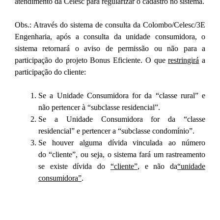
atendimento da Celesc para regularizar o cadastro no sistema.
Obs.: Através do sistema de consulta da Colombo/Celesc/3E
Engenharia, após a consulta da unidade consumidora, o
sistema retornará o aviso de permissão ou não para a
participação do projeto Bonus Eficiente. O que
restringirá
a
participação do cliente:
Se a Unidade Consumidora for da “classe rural” e
não pertencer à “subclasse residencial”.
Se a Unidade Consumidora for da “classe
residencial” e pertencer a “subclasse condomínio”.
Se houver alguma dívida vinculada ao número
do “cliente”, ou seja, o sistema fará um rastreamento
se existe dívida do
“
cliente
”
,
e não da
“
unidade
consumidora
”
.