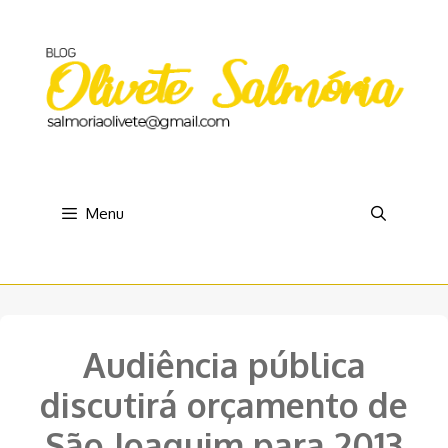
Pular
para
o
conteúdo
Menu
Audiência pública
discutirá orçamento de
São Joaquim para 2013