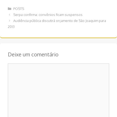
Categorias
POSTS
Navegação
Serpa confirma: convênios ficam suspensos
de
Audiência pública discutirá orçamento de São Joaquim para
post
2013
Deixe um comentário
Comentário