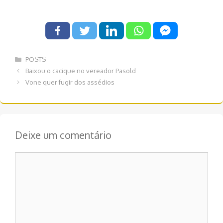
Categorias
POSTS
Navegação
Baixou o cacique no vereador Pasold
de
Vone quer fugir dos assédios
post
Deixe um comentário
Comentário