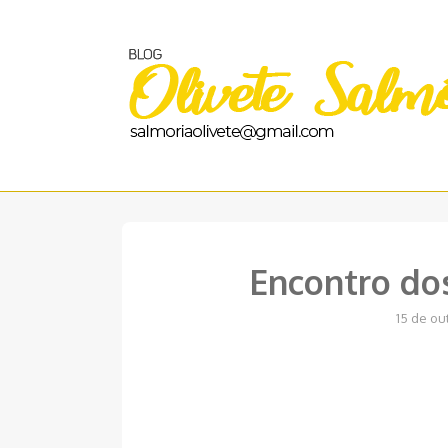
Pular
para
o
conteúdo
Encontro do
15 de ou