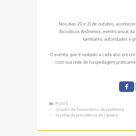
Nos dias 20 e 21 de outubro, acontecer
Alcoólicos Anônimos, evento anual da
familiares, autoridades e p
O evento, que é sediado a cada ano em um 
com sua rede de hospedagem praticament
Categorias
POSTS
Navegação
Quadro de funcionários da prefeitura
de
Escolha da presidência da Câmara
post