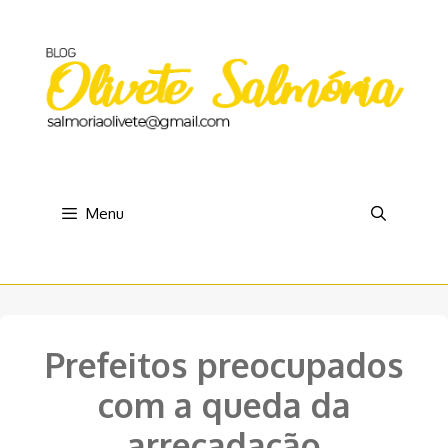
Pular
para
o
conteúdo
Menu
Prefeitos preocupados
com a queda da
arrecadação