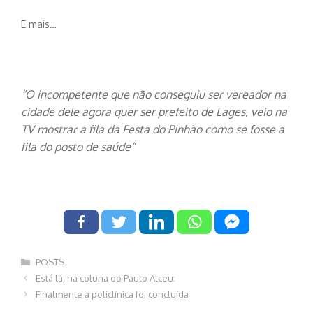
E mais…
“O incompetente que não conseguiu ser vereador na
cidade dele agora quer ser prefeito de Lages, veio na
TV mostrar a fila da Festa do Pinhão como se fosse a
fila do posto de saúde”
Categorias
POSTS
Navegação
Está lá, na coluna do Paulo Alceu:
de
Finalmente a policlínica foi concluída
post