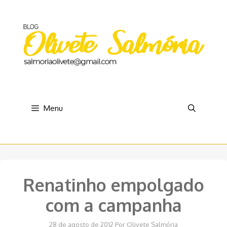
Pular
para
o
conteúdo
Menu
Renatinho empolgado
com a campanha
28 de agosto de 2012
Por
Olivete Salmória