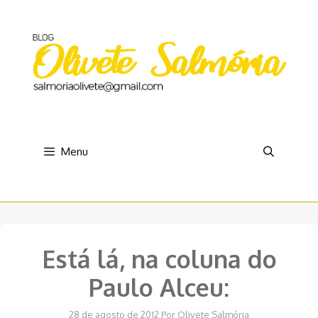
Pular
para
o
conteúdo
Menu
Está lá, na coluna do
Paulo Alceu:
28 de agosto de 2012
Por
Olivete Salmória