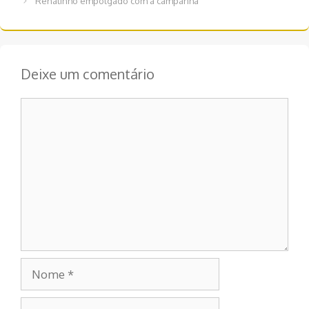
Renatinho empolgado com a campanha
post
Deixe um comentário
Comentário
Nome
E-