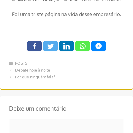
Foi uma triste página na vida desse empresário.
Categorias
POSTS
Navegação
Debate hoje à noite
de
Por que ninguém fala?
post
Deixe um comentário
Comentário