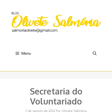
Pular
para
o
conteúdo
Menu
Secretaria do
Voluntariado
7 de agosto de 2012
Por
Olivete Salmória