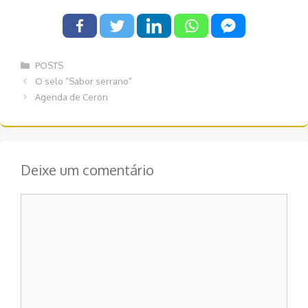
Categorias
POSTS
Navegação
O selo “Sabor serrano”
de
Agenda de Ceron
post
Deixe um comentário
Comentário