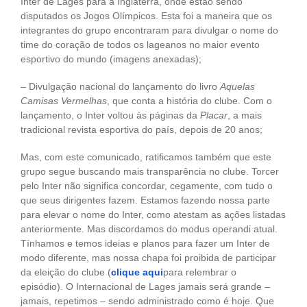
Inter de Lages para a Inglaterra, onde estão sendo
disputados os Jogos Olímpicos. Esta foi a maneira que os
integrantes do grupo encontraram para divulgar o nome do
time do coração de todos os lageanos no maior evento
esportivo do mundo (imagens anexadas);
– Divulgação nacional do lançamento do livro
Aquelas
Camisas Vermelhas
, que conta a história do clube. Com o
lançamento, o Inter voltou às páginas da
Placar
, a mais
tradicional revista esportiva do país, depois de 20 anos;
Mas, com este comunicado, ratificamos também que este
grupo segue buscando mais transparência no clube. Torcer
pelo Inter não significa concordar, cegamente, com tudo o
que seus dirigentes fazem. Estamos fazendo nossa parte
para elevar o nome do Inter, como atestam as ações listadas
anteriormente. Mas discordamos do modus operandi atual.
Tínhamos e temos ideias e planos para fazer um Inter de
modo diferente, mas nossa chapa foi proibida de participar
da eleição do clube (
clique aqui
para relembrar o
episódio). O Internacional de Lages jamais será grande –
jamais, repetimos – sendo administrado como é hoje. Que