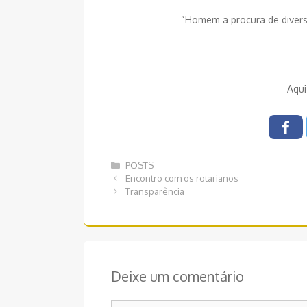
“Homem a procura de divers
Aqui
Categorias
POSTS
Navegação
Encontro com os rotarianos
de
Transparência
post
Deixe um comentário