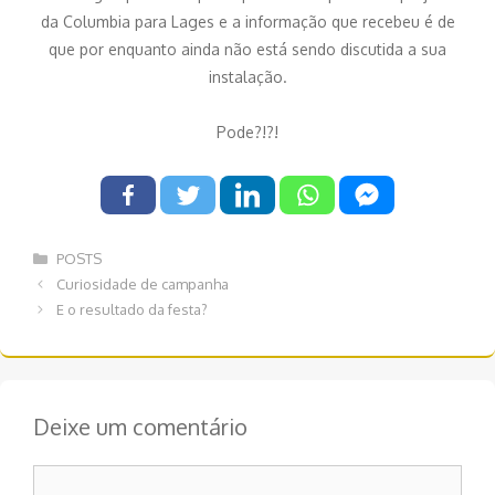
da Columbia para Lages e a informação que recebeu é de
que por enquanto ainda não está sendo discutida a sua
instalação.
Pode?!?!
Categorias
POSTS
Navegação
Curiosidade de campanha
de
E o resultado da festa?
post
Deixe um comentário
Comentário