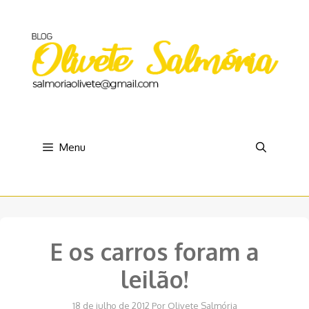
Pular
para
o
conteúdo
Menu
E os carros foram a
leilão!
18 de julho de 2012
Por
Olivete Salmória