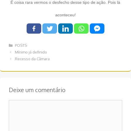
É coisa rara vermos o desfecho desse tipo de ação. Pois lá
aconteceu!
Categorias
POSTS
Navegação
Mínimo já definido
de
Recesso da Câmara
post
Deixe um comentário
Comentário