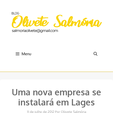
Pular
para
o
conteúdo
Menu
Uma nova empresa se
instalará em Lages
11 de julho de 2012
Por
Olivete Salmória