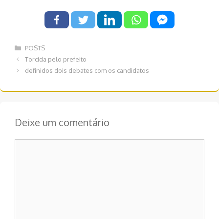
Categorias
POSTS
Navegação
Torcida pelo prefeito
de
definidos dois debates com os candidatos
post
Deixe um comentário
Comentário