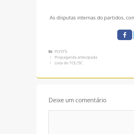
As disputas internas do partidos, c
Categorias
POSTS
Navegação
Propaganda antecipada
de
Lista do TCE/SC
post
Deixe um comentário
Comentário