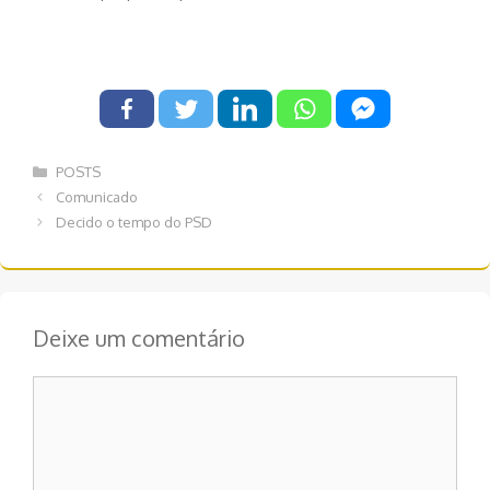
Categorias
POSTS
Navegação
Comunicado
de
Decido o tempo do PSD
post
Deixe um comentário
Comentário