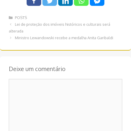
Categorias
POSTS
Navegação
Lei de proteção dos imóveis históricos e culturais será
de
alterada
post
Ministro Lewandowski recebe a medalha Anita Garibaldi
Deixe um comentário
Comentário