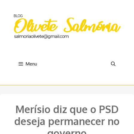
Pular
para
o
conteúdo
Menu
Merísio diz que o PSD
deseja permanecer no
governo