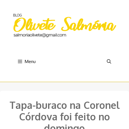
Pular
para
o
conteúdo
Menu
Tapa-buraco na Coronel
Córdova foi feito no
domingo